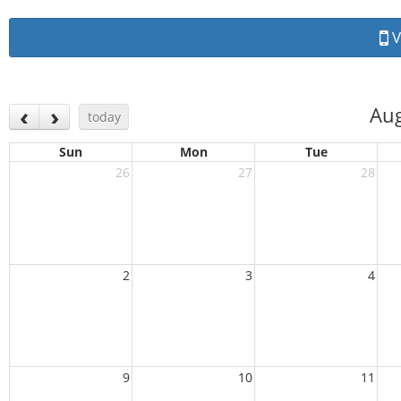
V
Au
today
Sun
Mon
Tue
26
27
28
2
3
4
9
10
11